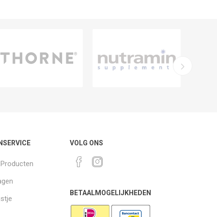
NSERVICE
VOLG ONS
k Producten
agen
BETAALMOGELIJKHEDEN
jstje