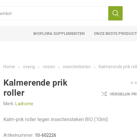
BIOFLORA SUPPLEMENTEN
ONZE BESTE PRODUC
Home
overig
reizen
insectenbeten
Kalmerende prik rol
Kalmerende prik
roller
VERGELIJK P
Merk:
Ladrome
Kalm-prik roller tegen insectensteken BIO (10ml)
Artikelnummer:
10-602226