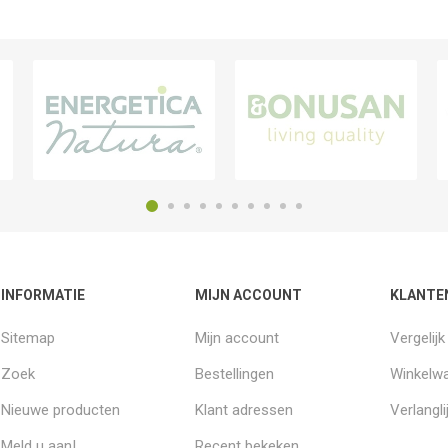
INFORMATIE
MIJN ACCOUNT
KLANTE
Sitemap
Mijn account
Vergelij
Zoek
Bestellingen
Winkelw
Nieuwe producten
Klant adressen
Verlangli
Meld u aan!
Recent bekeken