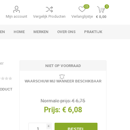
(0)
0
Mijn account
Vergelijk Producten
Verlanglijstje
€ 0,00
TEN
HOME
MERKEN
OVER ONS
PRAKTIJK
ler
NIET OP VOORRAAD
WAARSCHUW MIJ WANNEER BESCHIKBAAR
RODUCT
Normale prijs:
€ 6,75
Prijs:
€ 6,08
i
BESTEL