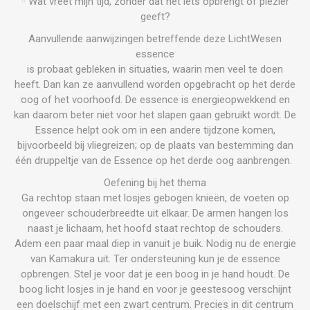
·· Wat vreet mijn tijd, zonder dat het iets opbrengt of plezier
geeft?
Aanvullende aanwijzingen betreffende deze LichtWesen
essence
is probaat gebleken in situaties, waarin men veel te doen
heeft. Dan kan ze aanvullend worden opgebracht op het derde
oog of het voorhoofd. De essence is energieopwekkend en
kan daarom beter niet voor het slapen gaan gebruikt wordt. De
Essence helpt ook om in een andere tijdzone komen,
bijvoorbeeld bij vliegreizen; op de plaats van bestemming dan
één druppeltje van de Essence op het derde oog aanbrengen.
Oefening bij het thema
Ga rechtop staan met losjes gebogen knieën, de voeten op
ongeveer schouderbreedte uit elkaar. De armen hangen los
naast je lichaam, het hoofd staat rechtop de schouders.
Adem een paar maal diep in vanuit je buik. Nodig nu de energie
van Kamakura uit. Ter ondersteuning kun je de essence
opbrengen. Stel je voor dat je een boog in je hand houdt. De
boog licht losjes in je hand en voor je geestesoog verschijnt
een doelschijf met een zwart centrum. Precies in dit centrum