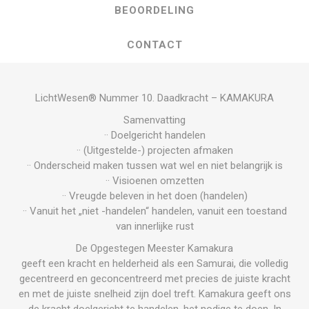
BEOORDELING
CONTACT
LichtWesen® Nummer 10. Daadkracht – KAMAKURA
Samenvatting
·· Doelgericht handelen
·· (Uitgestelde-) projecten afmaken
·· Onderscheid maken tussen wat wel en niet belangrijk is
·· Visioenen omzetten
·· Vreugde beleven in het doen (handelen)
·· Vanuit het „niet -handelen“ handelen, vanuit een toestand
van innerlijke rust
De Opgestegen Meester Kamakura
geeft een kracht en helderheid als een Samurai, die volledig
gecentreerd en geconcentreerd met precies de juiste kracht
en met de juiste snelheid zijn doel treft. Kamakura geeft ons
de kracht doelgericht te handelen, het nodige te doen. In