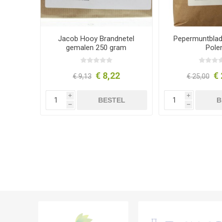
Jacob Hooy Brandnetel
Pepermuntbla
gemalen 250 gram
Pole
€ 8,22
€ 
€ 9,13
€ 25,00
i
i
BESTEL
B
h
h