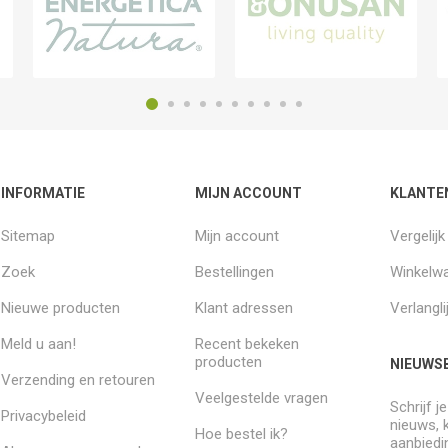
INFORMATIE
MIJN ACCOUNT
KLANTE
Sitemap
Mijn account
Vergelij
Zoek
Bestellingen
Winkelw
Nieuwe producten
Klant adressen
Verlangli
Meld u aan!
Recent bekeken
producten
NIEUWSB
Verzending en retouren
Veelgestelde vragen
Schrijf j
Privacybeleid
nieuws, 
Hoe bestel ik?
aanbiedi