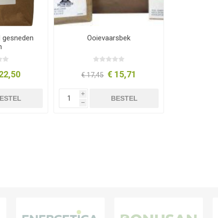
d gesneden
Ooievaarsbek
n
22,50
€ 15,71
€ 17,45
i
ESTEL
BESTEL
h