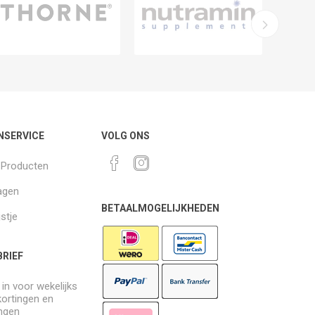
NSERVICE
VOLG ONS
k Producten
agen
BETAALMOGELIJKHEDEN
jstje
RIEF
e in voor wekelijks
kortingen en
ngen