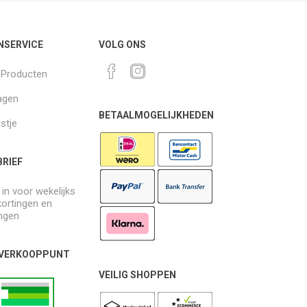
NSERVICE
VOLG ONS
k Producten
agen
BETAALMOGELIJKHEDEN
jstje
RIEF
e in voor wekelijks
kortingen en
ngen
 VERKOOPPUNT
VEILIG SHOPPEN