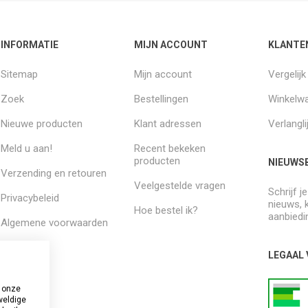
INFORMATIE
MIJN ACCOUNT
KLANTE
Sitemap
Mijn account
Vergelij
Zoek
Bestellingen
Winkelw
Nieuwe producten
Klant adressen
Verlangli
Meld u aan!
Recent bekeken
producten
NIEUWSB
Verzending en retouren
Veelgestelde vragen
Schrijf j
Privacybeleid
nieuws, 
Hoe bestel ik?
aanbiedi
Algemene voorwaarden
Over ons
LEGAAL
 onze
weldige