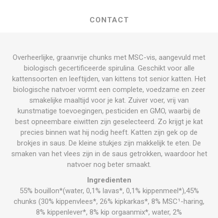
CONTACT
Overheerlijke, graanvrije chunks met MSC-vis, aangevuld met
biologisch gecertificeerde spirulina. Geschikt voor alle
kattensoorten en leeftijden, van kittens tot senior katten. Het
biologische natvoer vormt een complete, voedzame en zeer
smakelijke maaltijd voor je kat. Zuiver voer, vrij van
kunstmatige toevoegingen, pesticiden en GMO, waarbij de
best opneembare eiwitten zijn geselecteerd. Zo krijgt je kat
precies binnen wat hij nodig heeft. Katten zijn gek op de
brokjes in saus. De kleine stukjes zijn makkelijk te eten. De
smaken van het vlees zijn in de saus getrokken, waardoor het
natvoer nog beter smaakt.
Ingredienten
55% bouillon*(water, 0,1% lavas*, 0,1% kippenmeel*),45%
chunks (30% kippenvlees*, 26% kipkarkas*, 8% MSC¹-haring,
8% kippenlever*, 8% kip orgaanmix*, water, 2%