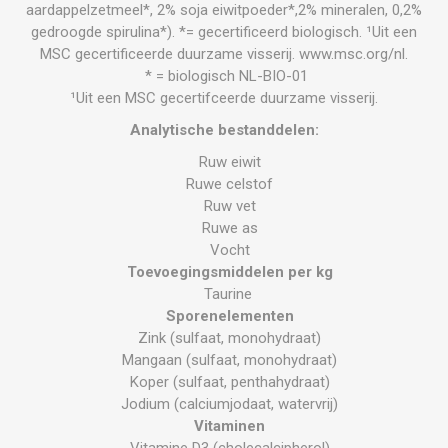
aardappelzetmeel*, 2% soja eiwitpoeder*,2% mineralen, 0,2%
gedroogde spirulina*). *= gecertificeerd biologisch. ¹Uit een
MSC gecertificeerde duurzame visserij. www.msc.org/nl.
* = biologisch NL-BIO-01
¹Uit een MSC gecertifceerde duurzame visserij.
Analytische bestanddelen:
Ruw eiwit
Ruwe celstof
Ruw vet
Ruwe as
Vocht
Toevoegingsmiddelen per kg
Taurine
Sporenelementen
Zink (sulfaat, monohydraat)
Mangaan (sulfaat, monohydraat)
Koper (sulfaat, penthahydraat)
Jodium (calciumjodaat, watervrij)
Vitaminen
Vitamine D3 (cholecalcipherol)