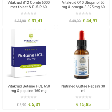
Vitakruid B12 Combi 6000
Vitakruid Q10 Ubiquinol 50
met folaat & P-5-P 60
mg & omega-3 325 mg 60
tabletten
caps
€ 31,41
€ 44,91
€ 34,90
€ 49,90
Vitakruid Betaine HCL 650
Nutrined Guttae Pepsini 30
mg & pepsine 160 mg
ml
testkit 10 tabletten
€ 5,31
€ 15,85
€ 5,90