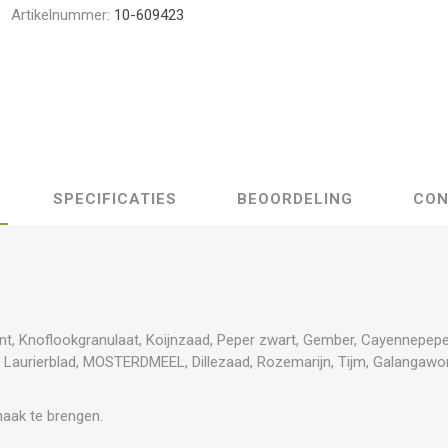
Artikelnummer:
10-609423
SPECIFICATIES
BEOORDELING
CON
nt, Knoflookgranulaat, Koijnzaad, Peper zwart, Gember, Cayennepeper
Laurierblad, MOSTERDMEEL, Dillezaad, Rozemarijn, Tijm, Galangawor
aak te brengen.