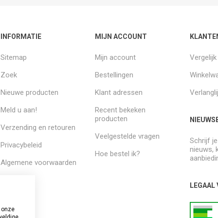
INFORMATIE
MIJN ACCOUNT
KLANTE
Sitemap
Mijn account
Vergelij
Zoek
Bestellingen
Winkelw
Nieuwe producten
Klant adressen
Verlangli
Meld u aan!
Recent bekeken
producten
NIEUWSB
Verzending en retouren
Veelgestelde vragen
Schrijf j
Privacybeleid
nieuws, 
Hoe bestel ik?
aanbiedi
Algemene voorwaarden
Over ons
LEGAAL
 onze
weldige