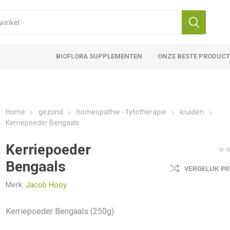
BIOFLORA SUPPLEMENTEN
ONZE BESTE PRODUC
Home
gezond
homeopathie - fytotherapie
kruiden
Kerriepoeder Bengaals
Kerriepoeder
Bengaals
VERGELIJK P
Merk:
Jacob Hooy
Kerriepoeder Bengaals (250g)