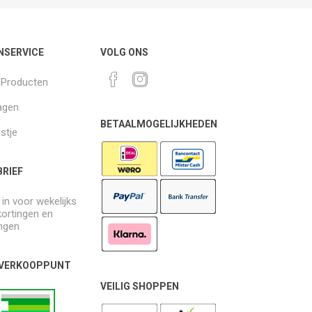
NSERVICE
VOLG ONS
k Producten
agen
BETAALMOGELIJKHEDEN
jstje
RIEF
e in voor wekelijks
kortingen en
ngen
 VERKOOPPUNT
VEILIG SHOPPEN