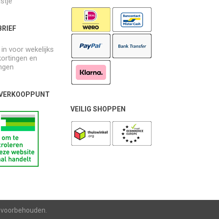
jstje
RIEF
e in voor wekelijks
kortingen en
ngen
 VERKOOPPUNT
VEILIG SHOPPEN
n voorbehouden.