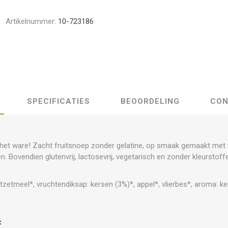
Artikelnummer:
10-723186
SPECIFICATIES
BEOORDELING
CON
het ware! Zacht fruitsnoep zonder gelatine, op smaak gemaakt met 
. Bovendien glutenvrij, lactosevrij, vegetarisch en zonder kleurstoff
stzetmeel*, vruchtendiksap: kersen (3%)*, appel*, vlierbes*, aroma: k
: