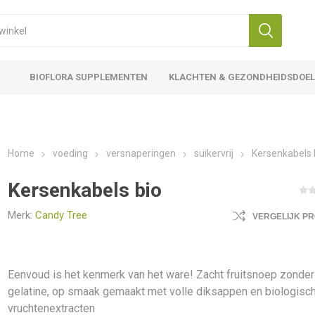
BIOFLORA SUPPLEMENTEN
KLACHTEN & GEZONDHEIDSDOE
Home
voeding
versnaperingen
suikervrij
Kersenkabels 
Kersenkabels bio
Merk:
Candy Tree
VERGELIJK P
Eenvoud is het kenmerk van het ware! Zacht fruitsnoep zonder
gelatine, op smaak gemaakt met volle diksappen en biologisc
vruchtenextracten