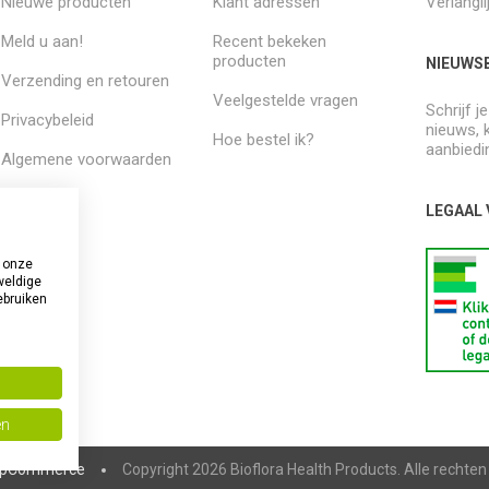
Nieuwe producten
Klant adressen
Verlangli
Meld u aan!
Recent bekeken
producten
NIEUWSB
Verzending en retouren
Veelgestelde vragen
Schrijf j
Privacybeleid
nieuws, 
Hoe bestel ik?
aanbiedi
Algemene voorwaarden
Over ons
LEGAAL
 onze
weldige
ebruiken
en
pCommerce
Copyright 2026 Bioflora Health Products. Alle rechte