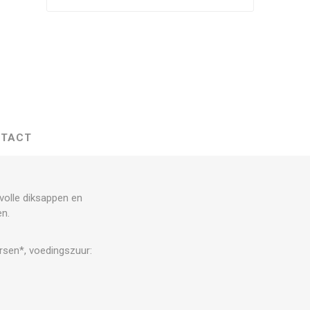
TACT
volle diksappen en
en.
ersen*, voedingszuur: