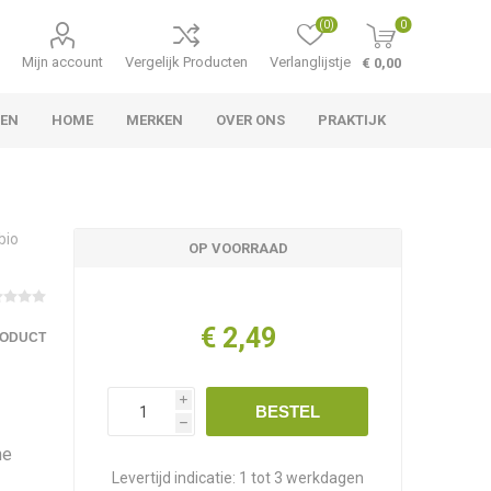
(0)
0
Mijn account
Vergelijk Producten
Verlanglijstje
€ 0,00
LEN
HOME
MERKEN
OVER ONS
PRAKTIJK
bio
OP VOORRAAD
€ 2,49
RODUCT
i
BESTEL
h
he
Levertijd indicatie:
1 tot 3 werkdagen