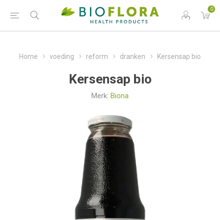
0
Home
voeding
reform
dranken
Kersensap bio
Kersensap bio
Merk:
Biona