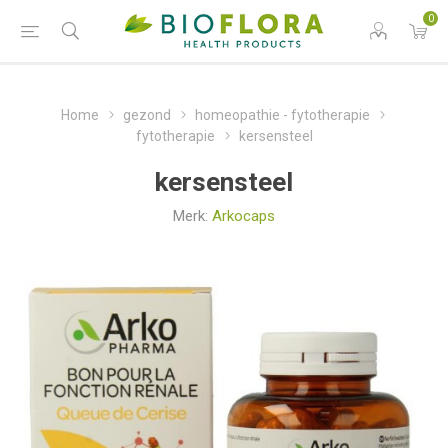
0
Home
gezond
homeopathie - fytotherapie
fytotherapie
kersensteel
kersensteel
Merk:
Arkocaps