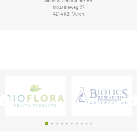
Siderius Zeepfabriek BV
Industrieweg 27
4214 KZ Vuren