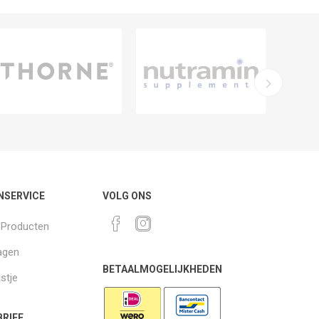
NSERVICE
VOLG ONS
k Producten
agen
BETAALMOGELIJKHEDEN
jstje
RIEF