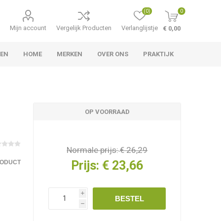
(0)
0
Mijn account
Vergelijk Producten
Verlanglijstje
€ 0,00
LEN
HOME
MERKEN
OVER ONS
PRAKTIJK
OP VOORRAAD
Normale prijs:
€ 26,29
Prijs:
€ 23,66
RODUCT
i
BESTEL
h