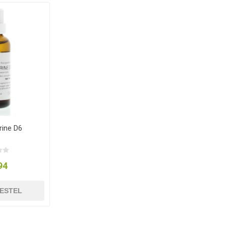
rine D6
94
ESTEL