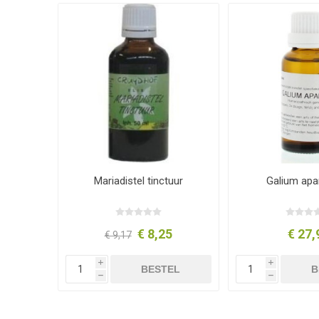
Mariadistel tinctuur
Galium apa
€ 8,25
€ 27,
€ 9,17
i
i
BESTEL
B
h
h