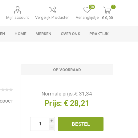
(0)
0
Mijn account
Vergelijk Producten
Verlanglijstje
€ 0,00
LEN
HOME
MERKEN
OVER ONS
PRAKTIJK
OP VOORRAAD
Normale prijs:
€ 31,34
Prijs:
€ 28,21
RODUCT
i
BESTEL
h