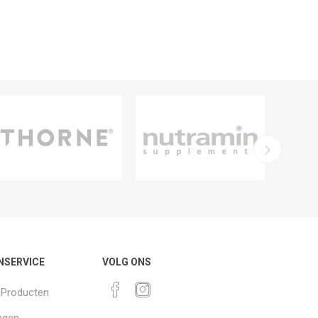
NSERVICE
VOLG ONS
k Producten
agen