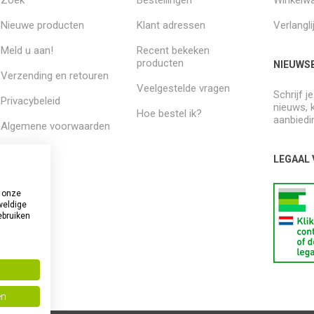
Nieuwe producten
Klant adressen
Verlangli
Meld u aan!
Recent bekeken
producten
NIEUWSB
Verzending en retouren
Veelgestelde vragen
Schrijf j
Privacybeleid
nieuws, 
Hoe bestel ik?
aanbiedi
Algemene voorwaarden
Over ons
LEGAAL
 onze
weldige
ebruiken
en