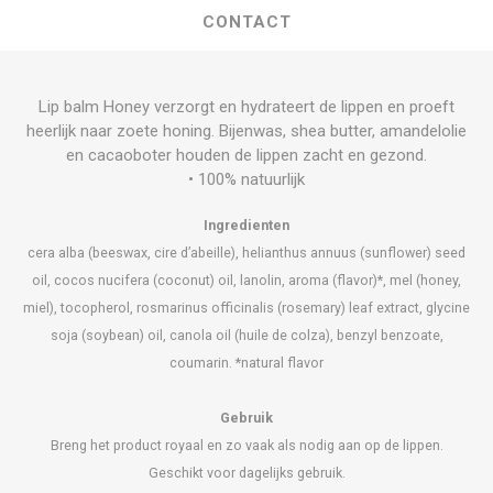
CONTACT
Lip balm Honey verzorgt en hydrateert de lippen en proeft
heerlijk naar zoete honing. Bijenwas, shea butter, amandelolie
en cacaoboter houden de lippen zacht en gezond.
• 100% natuurlijk
Ingredienten
cera alba (beeswax, cire d’abeille), helianthus annuus (sunflower) seed
oil, cocos nucifera (coconut) oil, lanolin, aroma (flavor)*, mel (honey,
miel), tocopherol, rosmarinus officinalis (rosemary) leaf extract, glycine
soja (soybean) oil, canola oil (huile de colza), benzyl benzoate,
coumarin. *natural flavor
Gebruik
Breng het product royaal en zo vaak als nodig aan op de lippen.
Geschikt voor dagelijks gebruik.