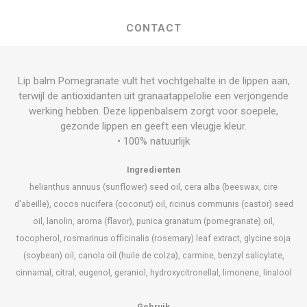
CONTACT
Lip balm Pomegranate vult het vochtgehalte in de lippen aan,
terwijl de antioxidanten uit granaatappelolie een verjongende
werking hebben. Deze lippenbalsem zorgt voor soepele,
gezonde lippen en geeft een vleugje kleur.
• 100% natuurlijk
Ingredienten
helianthus annuus (sunflower) seed oil, cera alba (beeswax, cire
d'abeille), cocos nucifera (coconut) oil, ricinus communis (castor) seed
oil, lanolin, aroma (flavor), punica granatum (pomegranate) oil,
tocopherol, rosmarinus officinalis (rosemary) leaf extract, glycine soja
(soybean) oil, canola oil (huile de colza), carmine, benzyl salicylate,
cinnamal, citral, eugenol, geraniol, hydroxycitronellal, limonene, linalool
Gebruik