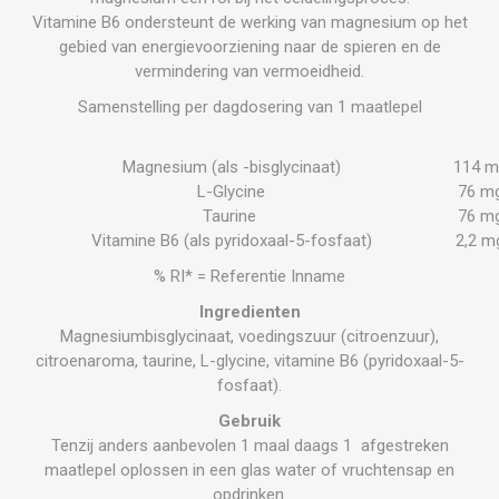
Vitamine B6 ondersteunt de werking van magnesium op het
gebied van energievoorziening naar de spieren en de
vermindering van vermoeidheid.
Samenstelling per dagdosering van 1 maatlepel
Magnesium (als -bisglycinaat)
114 m
L-Glycine
76 m
Taurine
76 m
Vitamine B6 (als pyridoxaal-5-fosfaat)
2,2 m
% RI* = Referentie Inname
Ingredienten
Magnesiumbisglycinaat, voedingszuur (citroenzuur),
citroenaroma, taurine, L-glycine, vitamine B6 (pyridoxaal-5-
fosfaat).
Gebruik
Tenzij anders aanbevolen 1 maal daags 1 afgestreken
maatlepel oplossen in een glas water of vruchtensap en
opdrinken.