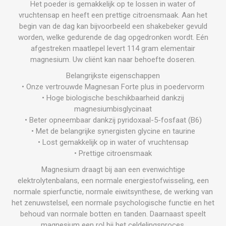
Het poeder is gemakkelijk op te lossen in water of
vruchtensap en heeft een prettige citroensmaak. Aan het
begin van de dag kan bijvoorbeeld een shakebeker gevuld
worden, welke gedurende de dag opgedronken wordt. Eén
afgestreken maatlepel levert 114 gram elementair
magnesium. Uw cliënt kan naar behoefte doseren.
Belangrijkste eigenschappen
• Onze vertrouwde Magnesan Forte plus in poedervorm
• Hoge biologische beschikbaarheid dankzij
magnesiumbisglycinaat
• Beter opneembaar dankzij pyridoxaal-5-fosfaat (B6)
• Met de belangrijke synergisten glycine en taurine
• Lost gemakkelijk op in water of vruchtensap
• Prettige citroensmaak
Magnesium draagt bij aan een evenwichtige
elektrolytenbalans, een normale energiestofwisseling, een
normale spierfunctie, normale eiwitsynthese, de werking van
het zenuwstelsel, een normale psychologische functie en het
behoud van normale botten en tanden. Daarnaast speelt
magnesium een rol bij het celdelingsproces.