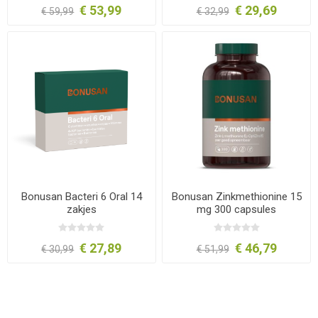
€ 53,99
€ 29,69
€ 59,99
€ 32,99
Bonusan Bacteri 6 Oral 14
Bonusan Zinkmethionine 15
zakjes
mg 300 capsules
€ 27,89
€ 46,79
€ 30,99
€ 51,99