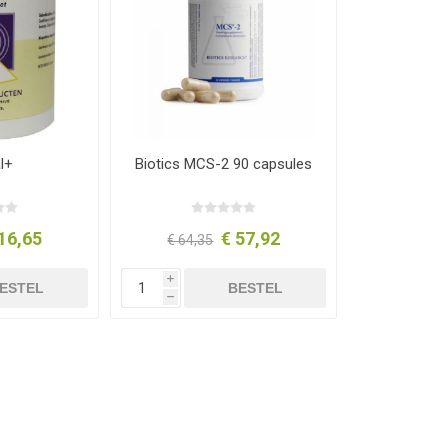
l+
Biotics MCS-2 90 capsules
16,65
€ 57,92
€ 64,35
i
ESTEL
BESTEL
h