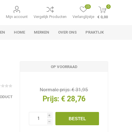
(0)
0
Mijn account
Vergelijk Producten
Verlanglijstje
€ 0,00
LEN
HOME
MERKEN
OVER ONS
PRAKTIJK
OP VOORRAAD
Normale prijs:
€ 31,95
Prijs:
€ 28,76
RODUCT
i
BESTEL
h