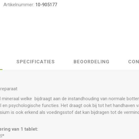
Artikelnummer:
10-905177
SPECIFICATIES
BEOORDELING
CON
reparaat
 mineraal welke bijdraagt aan de instandhouding van normale botte
 en psychologische functies. Het draagt ook bij tot het handhaven v
esium is ook erkend als voedingsstof dat kan bijdragen tot de vermi
ring van 1 tablet:
I*