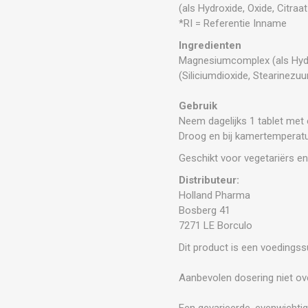
(als Hydroxide, Oxide, Citra
*RI = Referentie Inname
Ingredienten
Magnesiumcomplex (als Hydro
(Siliciumdioxide, Stearinezu
Gebruik
Neem dagelijks 1 tablet met e
Droog en bij kamertemperat
Geschikt voor vegetariërs en
Distributeur:
Holland Pharma
Bosberg 41
7271 LE Borculo
Dit product is een voedings
Aanbevolen dosering niet ove
Een gevarieerde, evenwichtig