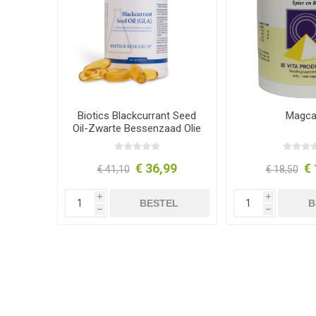
Biotics Blackcurrant Seed
Magca
Oil-Zwarte Bessenzaad Olie
535 mg 60 softgels
€ 36,99
€ 
€ 41,10
€ 18,50
i
i
BESTEL
B
h
h