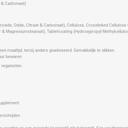
at & Carbonaat)
xide, Oxide, Citraat & Carbonaat), Cellulose, Crosslinked Cellulose
ur & Magnesiumstearaat), Tabletcoating (Hydroxypropyl Methylcellulos
en maaltijd, tenzij anders geadviseerd. Gemakkelijk te slikken.
uur bewaren
 veganisten.
supplement.
rschrijden.
e voeding en een gezonde levensstijl zijn belangrijk. Een voedingss