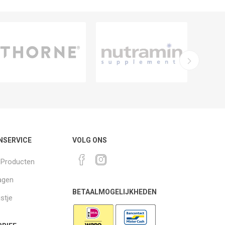
NSERVICE
VOLG ONS
k Producten
agen
BETAALMOGELIJKHEDEN
jstje