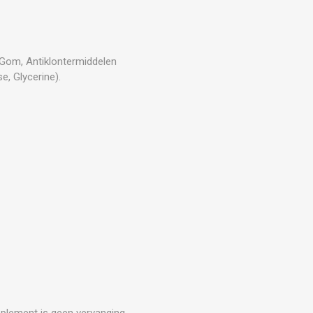
 Gom, Antiklontermiddelen
e, Glycerine).
upplement is geen vervanging