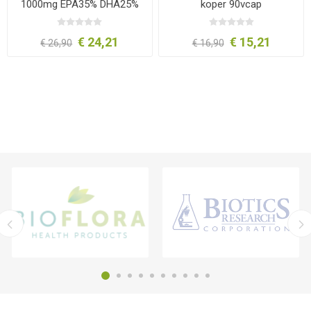
1000mg EPA35% DHA25%
koper 90vcap
90 softgels
€ 24,21
€ 15,21
€ 26,90
€ 16,90