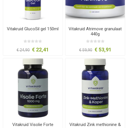
Vitakruid GlucoSil gel 150ml
Vitakruid Atrimove granulaat
440g
€ 22,41
€ 53,91
€ 24,90
€ 59,90
Vitakruid Visolie Forte
Vitakruid Zink methionine &