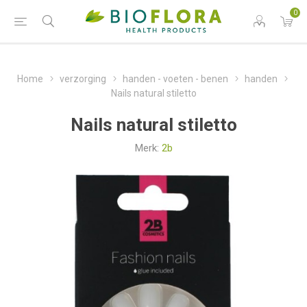
0
Home
verzorging
handen - voeten - benen
handen
Nails natural stiletto
Nails natural stiletto
Merk:
2b