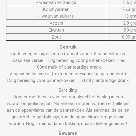
- waarvan verzadigd
0,5 g
Koolhydraten
76,3 g
- waarvan suikers
13 gr
Vezels
2,8 g
Eiwitten
5,0 g
Zout
0,80 g
Gebruik
Toe te voegen ingrediënten (recept voor 7-8 pannenkoeken:
Klassieke versie: 150g bereiding voor pannenkoeken, 1 ei,
100ml melk of plantaardige drank.
Veganistische versie (textuur en stevigheid gegarandeerd!):
150g bereiding voor pannenkoeken, 150 ml plantaardige drank.
Bereiding:
Doseer met behulp van een soeplepel het beslag in een
vooraf ongeoliede pan. Na enkele minuten vormen er belletjes
aan de oppervlakte van de pannenkoek. Als eenmaal de bellen
gevormd en gestold zijn, kan de pannenkoek omgedraaid
worden. Nog 1 minuut laten bakken, daarna lekker genieten!
Bewaren