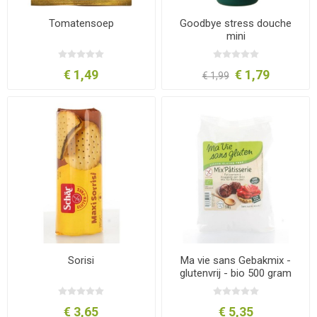
Tomatensoep
Goodbye stress douche
mini
€ 1,49
€ 1,79
€ 1,99
Sorisi
Ma vie sans Gebakmix -
glutenvrij - bio 500 gram
€ 3,65
€ 5,35