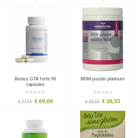
Biotics GTA forte 90
MSM poeder platinum
capsules
€ 69,69
€ 26,55
€ 77,44
€ 29,50