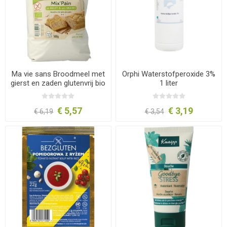
Ma vie sans Broodmeel met
Orphi Waterstofperoxide 3%
gierst en zaden glutenvrij bio
1 liter
500 gram
€ 5,57
€ 3,19
€ 6,19
€ 3,54