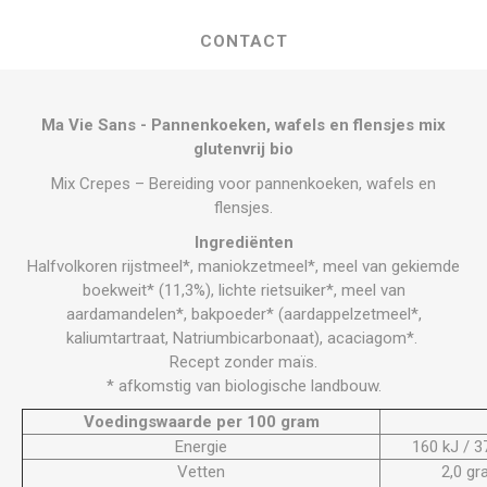
CONTACT
Ma Vie Sans - Pannenkoeken, wafels en flensjes mix
glutenvrij bio
Mix Crepes – Bereiding voor pannenkoeken, wafels en
flensjes.
Ingrediënten
Halfvolkoren rijstmeel*, maniokzetmeel*, meel van gekiemde
boekweit* (11,3%), lichte rietsuiker*, meel van
aardamandelen*, bakpoeder* (aardappelzetmeel*,
kaliumtartraat, Natriumbicarbonaat), acaciagom*.
Recept zonder maïs.
* afkomstig van biologische landbouw.
Voedingswaarde per 100 gram
Energie
160 kJ / 3
Vetten
2,0 g