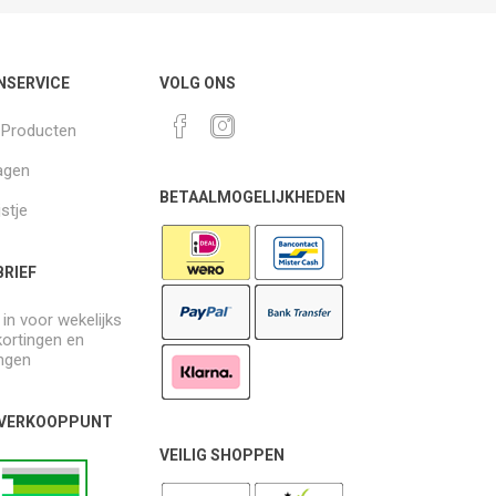
NSERVICE
VOLG ONS
k Producten
agen
BETAALMOGELIJKHEDEN
jstje
RIEF
e in voor wekelijks
kortingen en
ngen
 VERKOOPPUNT
VEILIG SHOPPEN