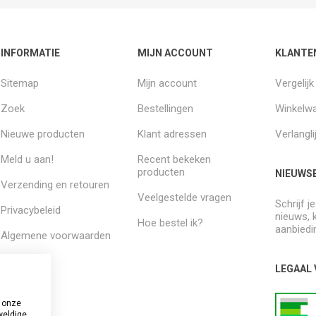
INFORMATIE
MIJN ACCOUNT
KLANTE
Sitemap
Mijn account
Vergelij
Zoek
Bestellingen
Winkelw
Nieuwe producten
Klant adressen
Verlangli
Meld u aan!
Recent bekeken
producten
NIEUWSB
Verzending en retouren
Veelgestelde vragen
Schrijf j
Privacybeleid
nieuws, 
Hoe bestel ik?
aanbiedi
Algemene voorwaarden
Over ons
LEGAAL
 onze
weldige