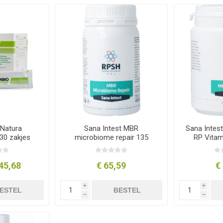
 Natura
Sana Intest MBR
Sana Intes
30 zakjes
microbiome repair 135
RP Vita
capsules
45,68
€ 65,59
€
i
i
ESTEL
BESTEL
h
h