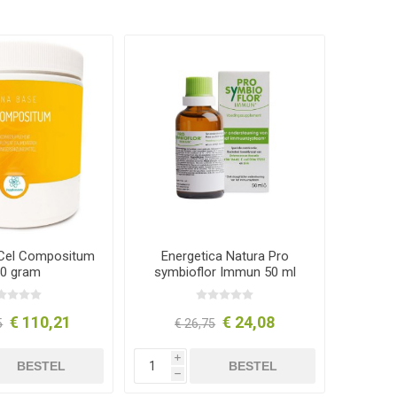
Cel Compositum
Energetica Natura Pro
0 gram
symbioflor Immun 50 ml
€ 110,21
€ 24,08
5
€ 26,75
i
BESTEL
BESTEL
h