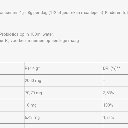
wassenen: 4g - 8g per dag (1-2 afgestreken maatlepels). Kinderen tot 
Probiotics op in 100ml water.
e. Bij voorkeur innemen op een lege maag.
Per 4 g*
DRI (%)**
2000 mg
-
70,70 mg
3,53%
10 mg
100%
6,43 mg
1,71%