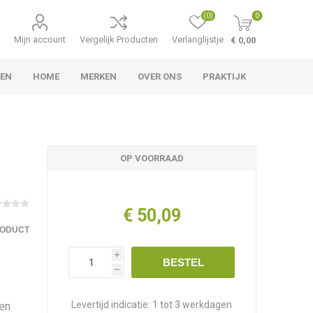
(0)
0
Mijn account
Vergelijk Producten
Verlanglijstje
€ 0,00
TEN
HOME
MERKEN
OVER ONS
PRAKTIJK
OP VOORRAAD
€ 50,09
RODUCT
i
BESTEL
h
Levertijd indicatie:
1 tot 3 werkdagen
een