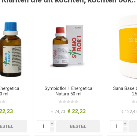
Energetica
Symbioflor 1 Energetica
Sana Base 
0 ml
Natura 50 ml
25
22,23
€ 22,23
€ 24,70
€ 122,4
i
i
ESTEL
BESTEL
h
h