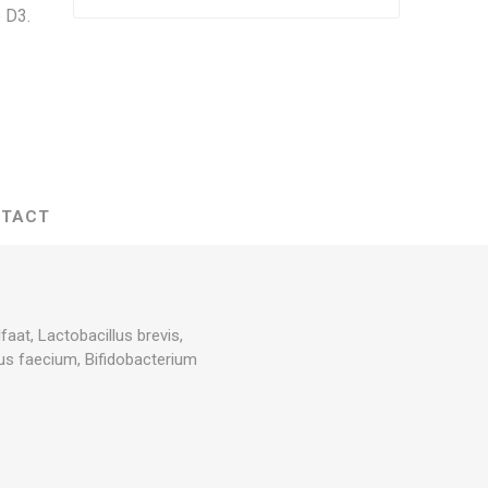
 D3.
TACT
aat, Lactobacillus brevis,
cus faecium, Bifidobacterium