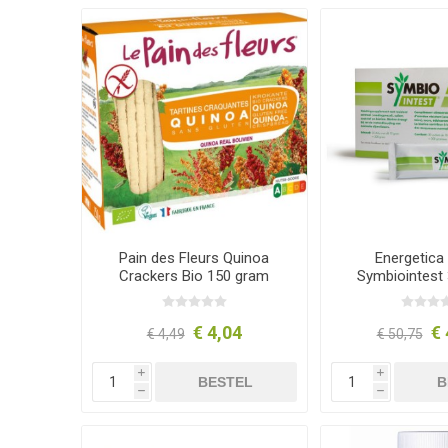
Pain des Fleurs Quinoa
Energetica
Crackers Bio 150 gram
Symbiointest 
€ 4,04
€ 
€ 4,49
€ 50,75
i
i
BESTEL
B
h
h