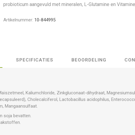
probioticum aangevuld met mineralen, L-Glutamine en Vitamine
Artikelnummer:
10-844995
SPECIFICATIES
BEOORDELING
CON
Maïszetmeel, Kaliumchloride, Zinkgluconaat-dihydraat, Magnesiumsulf
capsuleerd), Cholecalciferol, Lactobacillus acidophilus, Enterococ
dum, Mangaansulfaat.
n soja bevatten.
aakstoffen.