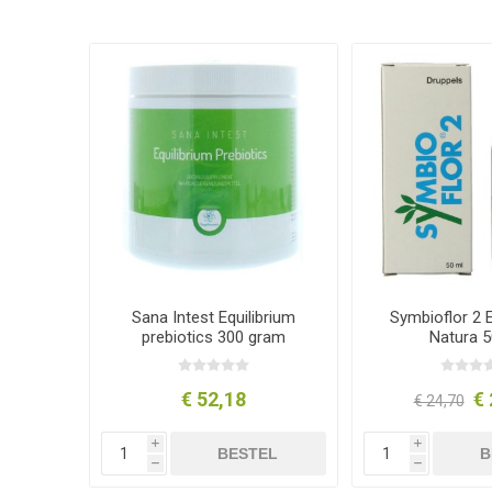
Sana Intest Equilibrium
Symbioflor 2 
prebiotics 300 gram
Natura 5
€ 52,18
€ 
€ 24,70
i
i
BESTEL
B
h
h