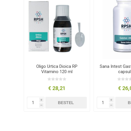
Oligo Urtica Dioica RP
Sana Intest Gas
Vitamino 120 ml
capsul
€ 28,21
€ 26,
i
i
BESTEL
B
h
h