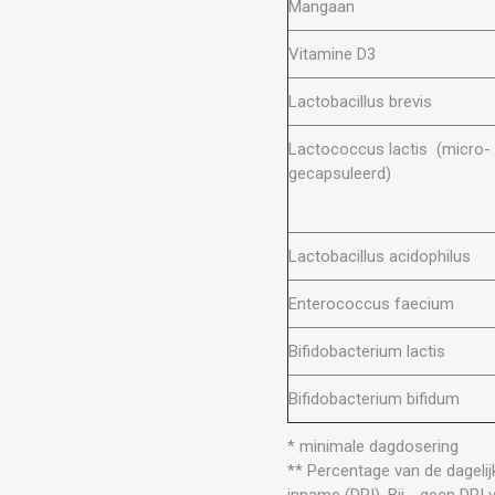
Mangaan
Vitamine D3
Lactobacillus brevis
Lactococcus lactis (micro-
gecapsuleerd)
Lactobacillus acidophilus
Enterococcus faecium
Bifidobacterium lactis
Bifidobacterium bifidum
* minimale dagdosering
** Percentage van de dagelij
inname (DRI). Bij - geen DRI 