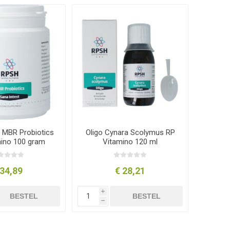
t MBR Probiotics
Oligo Cynara Scolymus RP
mino 100 gram
Vitamino 120 ml
 34,89
€ 28,21
i
BESTEL
BESTEL
h