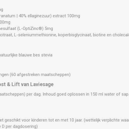
mg
ranatum | 40% ellaginezuur) extract 100mg
 100mg
esulfaat (L-OptiZinc®) 5mg
traat, L-seleniummethionine, koperbisglycinaat, biotine en cholecalc
atuurlijke blauwe bes stevia
ringen (60 afgestreken maatscheppen)
st & Lift van Laviesage
aatscheppen) per dag. Inhoud goed oplossen in 150 ml water of sap
et geschikt voor kinderen tot en met 10 jaar. (wettelijk verplichte 
 D per dagdosering)