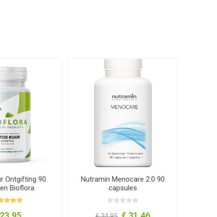
r Ontgifting 90
Nutramin Menocare 2.0 90
ten Bioflora
capsules
 23,95
€ 31,46
€ 34,95