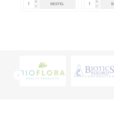
i
i
BESTEL
B
h
h