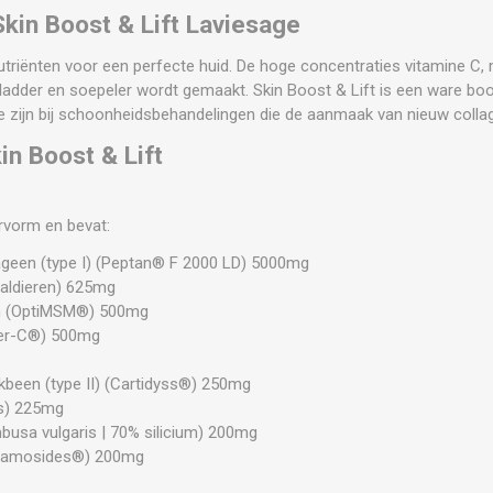
Skin Boost & Lift Laviesage
 nutriënten voor een perfecte huid. De hoge concentraties vitamine 
gladder en soepeler wordt gemaakt. Skin Boost & Lift is een ware boo
zijn bij schoonheidsbehandelingen die de aanmaak van nieuw collag
in Boost & Lift
ervorm en bevat:
ageen (type I) (Peptan® F 2000 LD) 5000mg
aldieren) 625mg
n (OptiMSM®) 500mg
ter-C®) 500mg
kbeen (type II) (Cartidyss®) 250mg
is) 225mg
sa vulgaris | 70% silicium) 200mg
eramosides®) 200mg