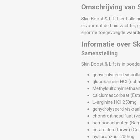
Omschrijving van 
Skin Boost & Lift biedt alle
ervoor dat de huid zachter, 
enorme toegevoegde waarde 
Informatie over Sk
Samenstelling
Skin Boost & Lift is in poed
gehydrolyseerd viscoll
glucosamine HCl (scha
Methylsulfonylmethaa
calciumascorbaat (Es
L-arginine HCl 250mg
gehydrolyseerd viskraa
chondroïtinesulfaat (v
bamboescheuten (Bambu
ceramiden (tarwe) (C
hyaluronzuur 200mg