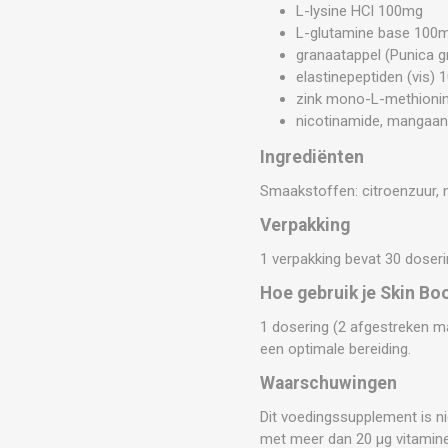
L-lysine HCl 100mg
L-glutamine base 100
granaatappel (Punica g
elastinepeptiden (vis)
zink mono-L-methionin
nicotinamide, mangaanci
Ingrediënten
Smaakstoffen: citroenzuur, n
Verpakking
1 verpakking bevat 30 dose
Hoe gebruik je Skin Boo
1 dosering (2 afgestreken m
een optimale bereiding.
Waarschuwingen
Dit voedingssupplement is ni
met meer dan 20 μg vitamine