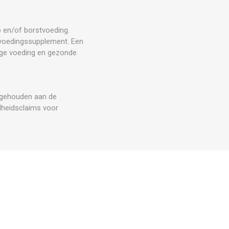
p en/of borstvoeding.
n voedingssupplement. Een
ige voeding en gezonde
s gehouden aan de
dheidsclaims voor