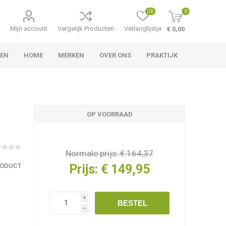
(0)
0
Mijn account
Vergelijk Producten
Verlanglijstje
€ 0,00
LEN
HOME
MERKEN
OVER ONS
PRAKTIJK
OP VOORRAAD
Normale prijs:
€ 164,37
Prijs:
€ 149,95
RODUCT
i
BESTEL
h