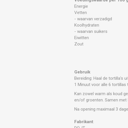
Energie
Vetten
- waarvan verzadigd
Koolhydraten
- waarvan suikers
Eiwitten
Zout
Gebruik
Bereiding: Haal de tortilla
1 Minuut voor alle 6 tortillas 
Kan zowel warm als koud gege
en/of groenten. Samen met k
Na opening maximaal 3 dagen
Fabrikant
:
DO-IT