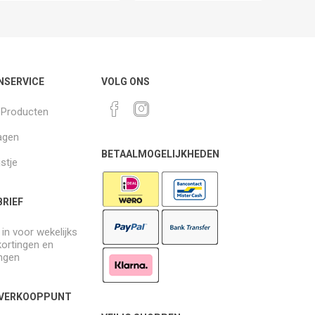
NSERVICE
VOLG ONS
k Producten
agen
BETAALMOGELIJKHEDEN
jstje
RIEF
e in voor wekelijks
kortingen en
ngen
 VERKOOPPUNT