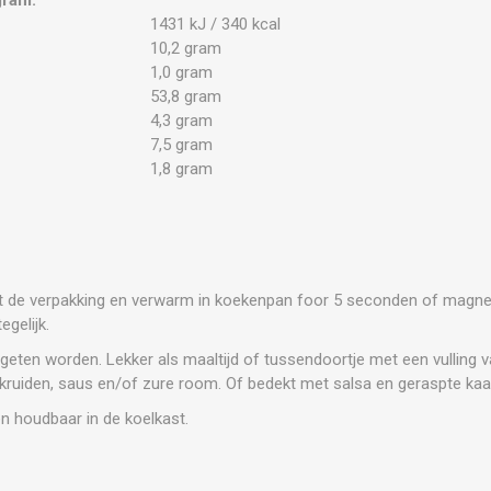
1431 kJ / 340 kcal
10,2 gram
1,0 gram
53,8 gram
4,3 gram
7,5 gram
1,8 gram
's uit de verpakking en verwarm in koekenpan foor 5 seconden of mag
tegelijk.
ten worden. Lekker als maaltijd of tussendoortje met een vulling va
ruiden, saus en/of zure room. Of bedekt met salsa en geraspte kaa
 houdbaar in de koelkast.