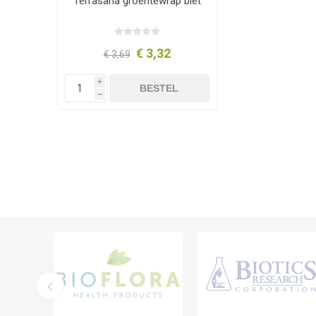
Terrasana groentewrap biet
€ 3,32
€ 3,69
i
BESTEL
h