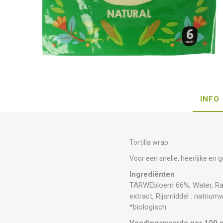
INFO
Tortilla wrap
Voor een snelle, heerlijke en 
Ingrediënten
TARWEbloem 66%, Water, Raap
extract, Rijsmiddel : natriu
*biologisch
Voedingswaarde per 100 