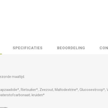
SPECIFICATIES
BEOORDELING
CON
gezonde maaltijd.
zaadolie*, Rietsuiker*, Zeezout, Maltodextrine*, Glucosestroop*, V
mwaterstofcarbonaat; kruiden*
gram: