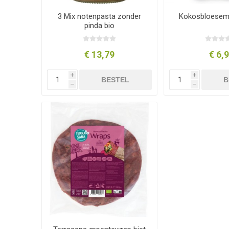
3 Mix notenpasta zonder
Kokosbloesem 
pinda bio
€ 13,79
€ 6,
i
i
BESTEL
B
h
h