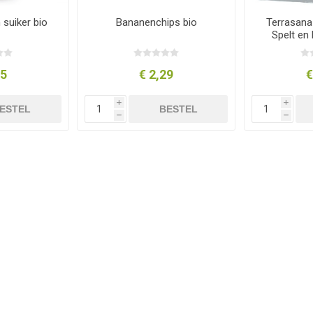
suiker bio
Bananenchips bio
Terrasana
Spelt en
95
€ 2,29
€
i
i
ESTEL
BESTEL
h
h