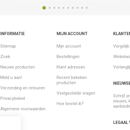
INFORMATIE
MIJN ACCOUNT
KLANTE
Sitemap
Mijn account
Vergelij
Zoek
Bestellingen
Winkelw
Nieuwe producten
Klant adressen
Verlangli
Meld u aan!
Recent bekeken
producten
NIEUWSB
Verzending en retouren
Veelgestelde vragen
Schrijf j
Privacybeleid
nieuws, 
Hoe bestel ik?
aanbiedi
Algemene voorwaarden
Over ons
LEGAAL