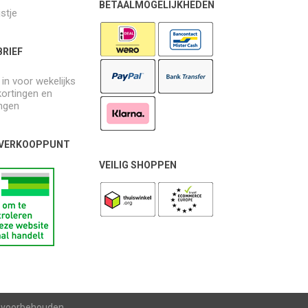
BETAALMOGELIJKHEDEN
jstje
RIEF
e in voor wekelijks
kortingen en
ngen
 VERKOOPPUNT
VEILIG SHOPPEN
n voorbehouden.