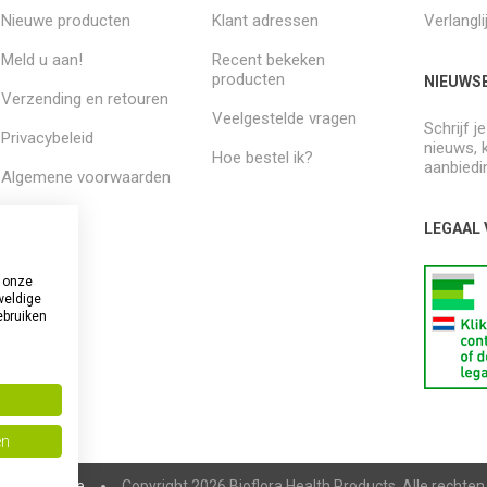
Nieuwe producten
Klant adressen
Verlangli
Meld u aan!
Recent bekeken
producten
NIEUWSB
Verzending en retouren
Veelgestelde vragen
Schrijf j
Privacybeleid
nieuws, 
Hoe bestel ik?
aanbiedi
Algemene voorwaarden
Over ons
LEGAAL
 onze
weldige
ebruiken
en
pCommerce
Copyright 2026 Bioflora Health Products. Alle rechte