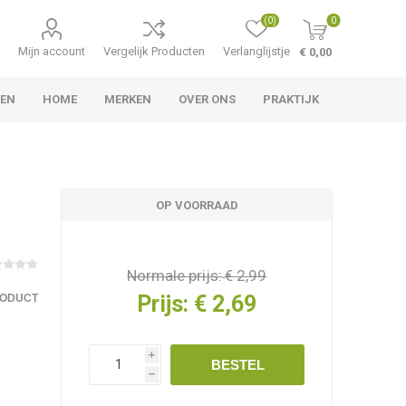
(0)
0
Mijn account
Vergelijk Producten
Verlanglijstje
€ 0,00
LEN
HOME
MERKEN
OVER ONS
PRAKTIJK
OP VOORRAAD
Normale prijs:
€ 2,99
Prijs:
€ 2,69
RODUCT
i
BESTEL
h