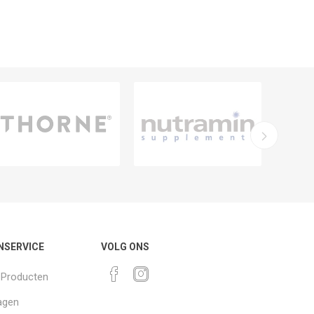
NSERVICE
VOLG ONS
k Producten
agen