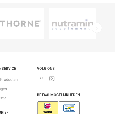
NSERVICE
VOLG ONS
k Producten
agen
BETAALMOGELIJKHEDEN
jstje
RIEF