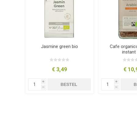
Jasmine green bio
Cafe organic
instant
€ 3,49
€ 10,
i
i
BESTEL
B
h
h