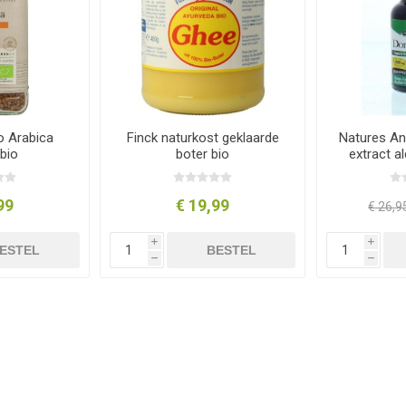
o Arabica
Finck naturkost geklaarde
Natures A
 bio
boter bio
extract al
99
€ 19,99
€ 26,9
i
i
ESTEL
BESTEL
h
h