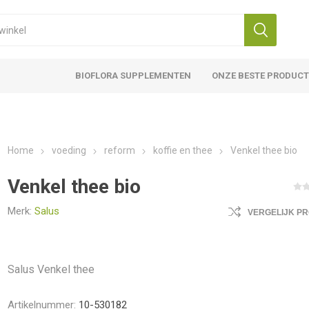
BIOFLORA SUPPLEMENTEN
ONZE BESTE PRODUC
Home
voeding
reform
koffie en thee
Venkel thee bio
Venkel thee bio
Merk:
Salus
VERGELIJK P
Salus Venkel thee
Artikelnummer:
10-530182