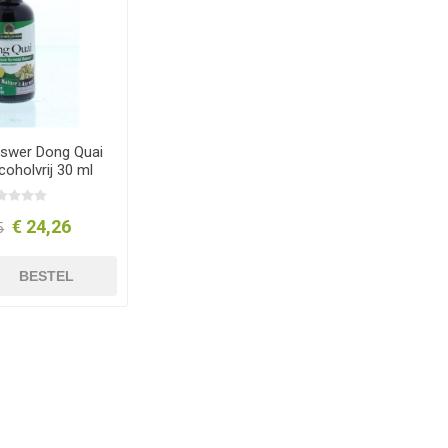
nswer Dong Quai
coholvrij 30 ml
€ 24,26
5
BESTEL