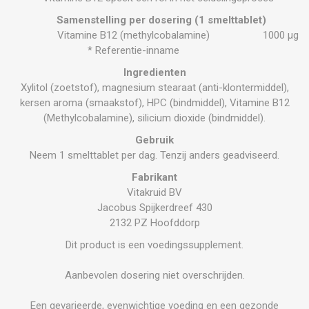
Samenstelling per dosering (1 smelttablet)
Vitamine B12 (methylcobalamine)
1000 µg
* Referentie-inname
Ingredienten
Xylitol (zoetstof), magnesium stearaat (anti-klontermiddel),
kersen aroma (smaakstof), HPC (bindmiddel), Vitamine B12
(Methylcobalamine), silicium dioxide (bindmiddel).
Gebruik
Neem 1 smelttablet per dag. Tenzij anders geadviseerd.
Fabrikant
Vitakruid BV
Jacobus Spijkerdreef 430
2132 PZ Hoofddorp
Dit product is een voedingssupplement.
Aanbevolen dosering niet overschrijden.
Een gevarieerde, evenwichtige voeding en een gezonde