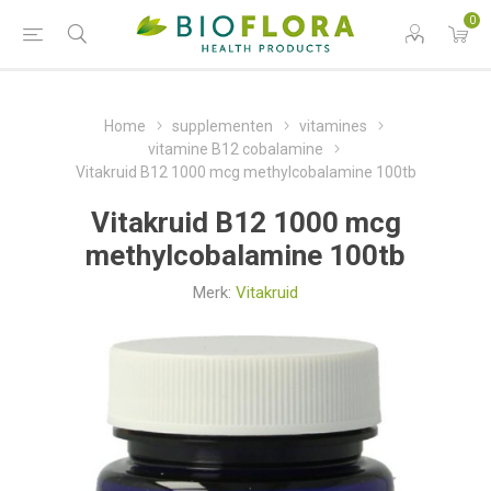
0
Home
supplementen
vitamines
vitamine B12 cobalamine
Vitakruid B12 1000 mcg methylcobalamine 100tb
Vitakruid B12 1000 mcg
methylcobalamine 100tb
Merk:
Vitakruid