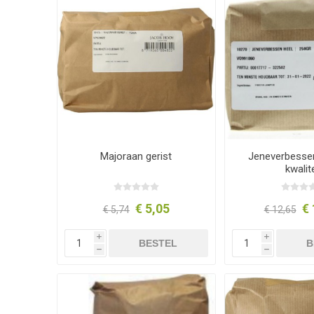
Majoraan gerist
Jeneverbesse
kwalite
€ 5,05
€ 
€ 5,74
€ 12,65
i
i
BESTEL
B
h
h