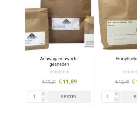
Ashwagandawortel
Hooyfluek
gesneden
€ 11,89
€ 
€ 13,21
€ 12,49
i
i
BESTEL
B
h
h