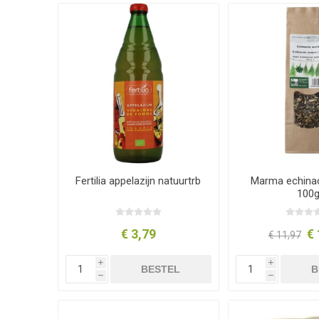
Fertilia appelazijn natuurtrb
Marma echinac
100
€ 3,79
€ 
€ 11,97
i
i
BESTEL
B
h
h