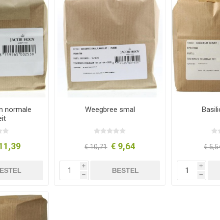
n normale
Weegbree smal
Basil
it
11,39
€ 9,64
€ 10,71
€ 5,5
i
i
ESTEL
BESTEL
h
h