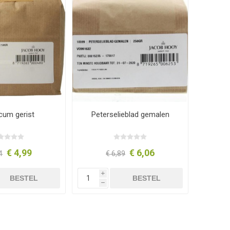
icum gerist
Peterselieblad gemalen
€ 4,99
€ 6,06
4
€ 6,89
i
BESTEL
BESTEL
h