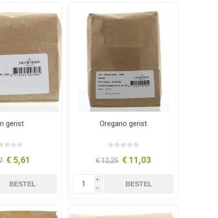
m gerist
Oregano gerist
€ 5,61
€ 11,03
7
€ 12,25
i
BESTEL
BESTEL
h