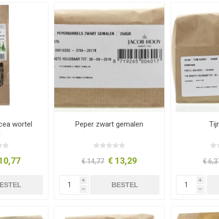
ea wortel
Peper zwart gemalen
Tij
g
10,77
€ 13,29
€ 14,77
€ 6,3
i
i
ESTEL
BESTEL
h
h