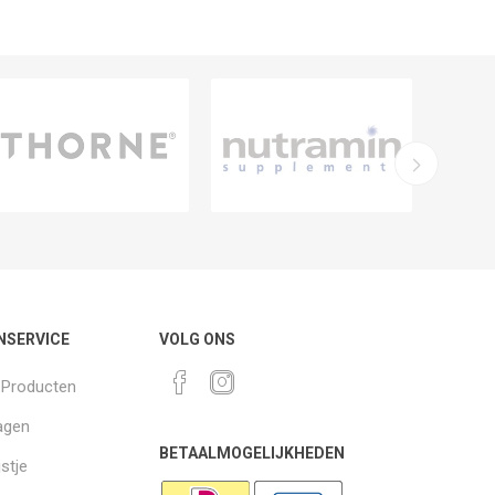
NSERVICE
VOLG ONS
k Producten
agen
BETAALMOGELIJKHEDEN
jstje