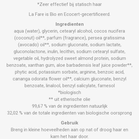
*Zeer effectief bij statisch haar
La Fare is Bio en Ecocert-gecertificeerd.
Ingredienten
aqua (water), glycerin, cetearyl alcohol, cocos nucifera
(coconut) oil**, parfum (fragrance), persea gratissima
(avocado) oil**, sodium gluconate, sodium lactate,
gluconolactone, inulin, lecithin, sodium cetearyl sulfate,
vegetable oil, hydrolyzed sweet almond protein, sodium
benzoate, xanthan gum, aloe barbadensis leaf juice powder**,
phytic acid, potassium sorbate, arginine, benzoic acid,
cananga odorata flower oil**, calcium gluconate, benzyl
benzoate, linalool, benzyl salicylate, farnesol
*biologisch
** uit etherische olie
99,67 % van de ingredienten natuurlijk
32,02 % van de totale ingredienten van biologische oorsprong
Gebruik
Breng in kleine hoeveelheden aan op nat of droog haar en
kam het haar door.