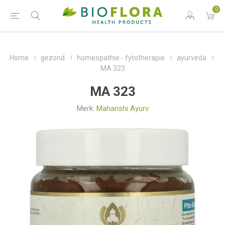
0
Home
gezond
homeopathie - fytotherapie
ayurveda
MA 323
MA 323
Merk:
Maharishi Ayurv