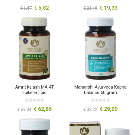
€ 5,82
€ 19,33
€ 6,47
€ 21,48
Amrit kalash MA 4T
Maharishi Ayurveda Kapha
suikervrij bio
balance 50 gram
€ 62,86
€ 29,00
€ 69,84
€ 32,22