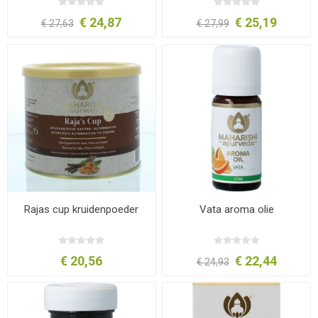
€ 24,87
€ 25,19
€ 27,63
€ 27,99
Rajas cup kruidenpoeder
Vata aroma olie
€ 20,56
€ 22,44
€ 24,93