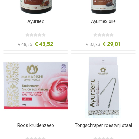
Ayurflex
Ayurflex olie
€ 43,52
€ 29,01
€ 48,35
€ 32,23
Roos kruidenzeep
Tongschraper roestvrij staal