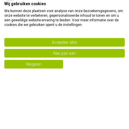
Wij gebruiken cookies
We kunnen deze plaatsen voor analyse van onze bezoekersgegevens, om
onze website te verbeteren, gepersonaliseerde inhoud te tonen en om u
MA 1595
MA 179
een geweldige website-ervaring te bieden. Voor meer informatie over de
cookies die we gebruiken opent u de instellingen.
€ 33,84
€ 48,35
€ 37,60
€ 53,72
Accepteer alles
Nee, pas aan
Weigeren
MA 232
MA 320