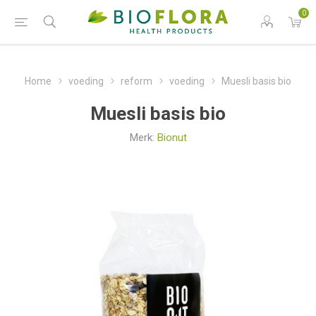
0
Home
voeding
reform
voeding
Muesli basis bio
Muesli basis bio
Merk:
Bionut