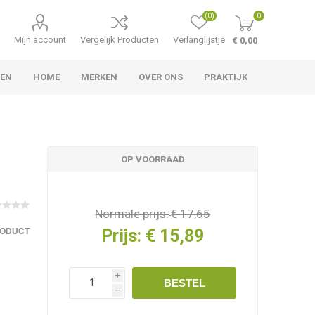
(0)
0
Mijn account
Vergelijk Producten
Verlanglijstje
€ 0,00
TEN
HOME
MERKEN
OVER ONS
PRAKTIJK
OP VOORRAAD
Normale prijs:
€ 17,65
Prijs:
€ 15,89
RODUCT
i
BESTEL
h