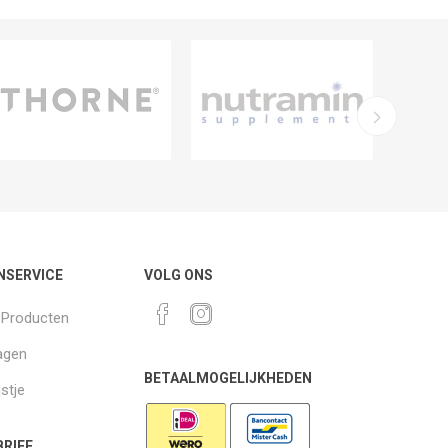
NSERVICE
VOLG ONS
k Producten
agen
BETAALMOGELIJKHEDEN
jstje
RIEF