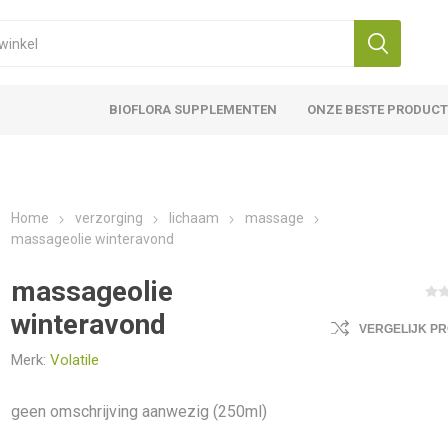
BIOFLORA SUPPLEMENTEN
ONZE BESTE PRODUC
Home
verzorging
lichaam
massage
massageolie winteravond
massageolie
winteravond
VERGELIJK P
Merk:
Volatile
geen omschrijving aanwezig (250ml)