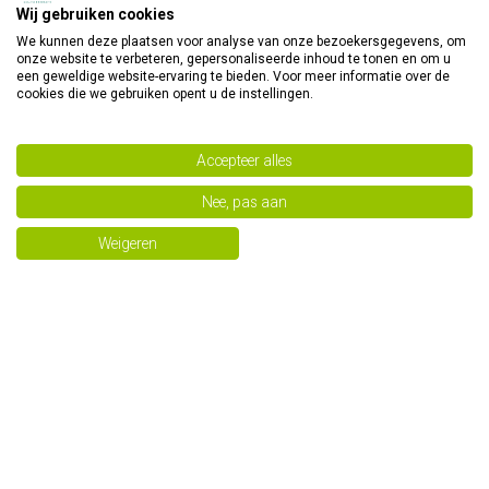
Wij gebruiken cookies
We kunnen deze plaatsen voor analyse van onze bezoekersgegevens, om
onze website te verbeteren, gepersonaliseerde inhoud te tonen en om u
Ylang ylang bio
Rozenhout bio
een geweldige website-ervaring te bieden. Voor meer informatie over de
cookies die we gebruiken opent u de instellingen.
€ 15,40
€ 26,36
€ 17,50
€ 29,95
Accepteer alles
Nee, pas aan
Weigeren
Terpentijn bio
Cacao CO2-SE