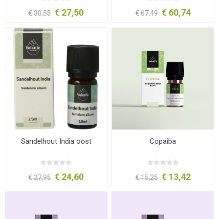
€ 27,50
€ 60,74
€ 30,55
€ 67,49
Sandelhout India oost
Copaiba
€ 24,60
€ 13,42
€ 27,95
€ 15,25