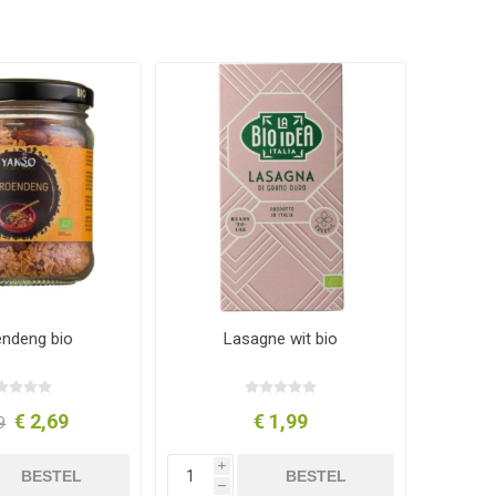
endeng bio
Lasagne wit bio
€ 2,69
€ 1,99
9
i
BESTEL
BESTEL
h