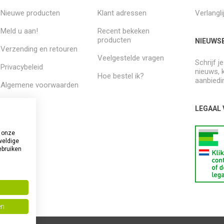
Nieuwe producten
Klant adressen
Verlangli
Meld u aan!
Recent bekeken
producten
NIEUWSB
Verzending en retouren
Veelgestelde vragen
Schrijf j
Privacybeleid
nieuws, 
Hoe bestel ik?
aanbiedi
Algemene voorwaarden
Over ons
LEGAAL
 onze
weldige
ebruiken
en