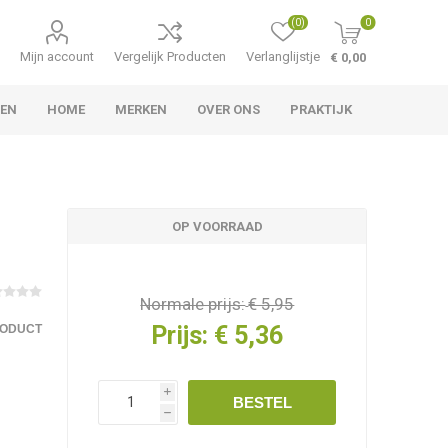
(0)
0
Mijn account
Vergelijk Producten
Verlanglijstje
€ 0,00
LEN
HOME
MERKEN
OVER ONS
PRAKTIJK
OP VOORRAAD
Normale prijs:
€ 5,95
Prijs:
€ 5,36
RODUCT
i
BESTEL
h