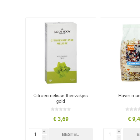
Citroenmelisse theezakjes
Haver mues
gold
€ 3,69
€ 9,
i
i
BESTEL
B
h
h