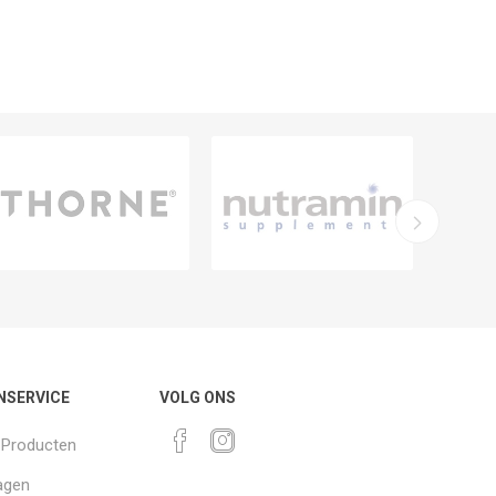
NSERVICE
VOLG ONS
k Producten
agen