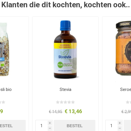
Klanten die dit kochten, kochten ook..
li bio
Stevia
Sero
49
€ 13,46
€ 14,95
€ 2,9
i
i
ESTEL
BESTEL
h
h