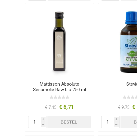
Mattisson Absolute
Stevi
Sesamolie Raw bio 250 ml
€ 6,71
€ 
€ 7,45
€ 9,75
i
i
BESTEL
B
h
h