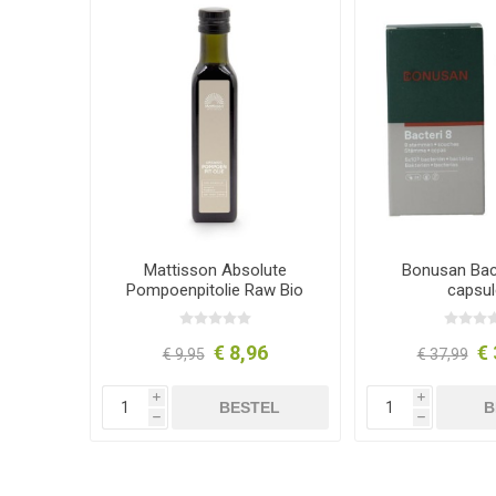
Mattisson Absolute
Bonusan Bact
Pompoenpitolie Raw Bio
capsul
250ml
€ 8,96
€ 
€ 9,95
€ 37,99
i
i
BESTEL
B
h
h