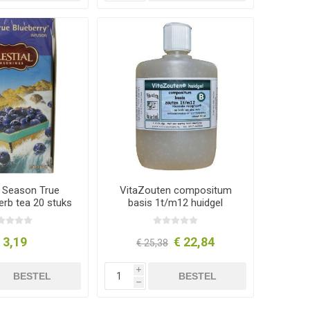
l Season True
VitaZouten compositum
erb tea 20 stuks
basis 1t/m12 huidgel
 3,19
€ 22,84
€ 25,38
i
BESTEL
BESTEL
h