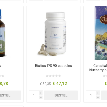
a
Biotics IPS 90 capsules
Celestia
blueberry h
8,78
€ 47,12
€
€ 52,35
i
i
ESTEL
BESTEL
h
h