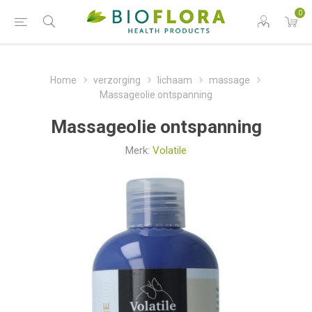
0
Home
verzorging
lichaam
massage
Massageolie ontspanning
Massageolie ontspanning
Merk:
Volatile