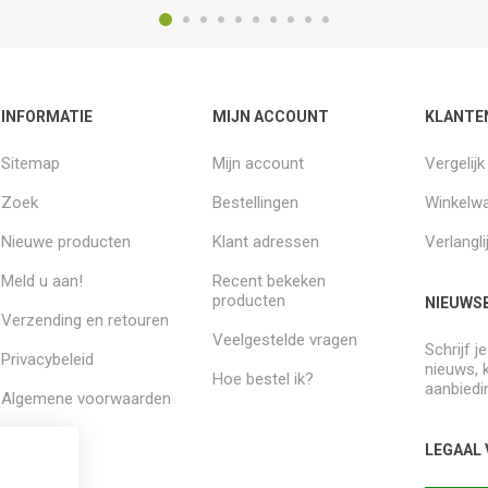
INFORMATIE
MIJN ACCOUNT
KLANTE
Sitemap
Mijn account
Vergelij
Zoek
Bestellingen
Winkelw
Nieuwe producten
Klant adressen
Verlangli
Meld u aan!
Recent bekeken
producten
NIEUWSB
Verzending en retouren
Veelgestelde vragen
Schrijf j
Privacybeleid
nieuws, 
Hoe bestel ik?
aanbiedi
Algemene voorwaarden
Over ons
LEGAAL