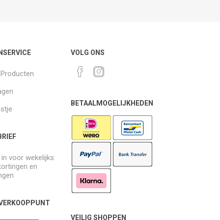
NSERVICE
VOLG ONS
k Producten
agen
BETAALMOGELIJKHEDEN
jstje
RIEF
e in voor wekelijks
kortingen en
ngen
 VERKOOPPUNT
VEILIG SHOPPEN