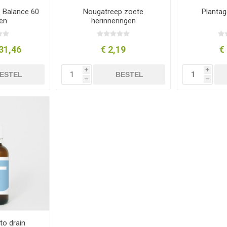
 Balance 60
Nougatreep zoete
Planta
ten
herinneringen
31,46
€ 2,19
€
i
i
ESTEL
BESTEL
h
h
o drain