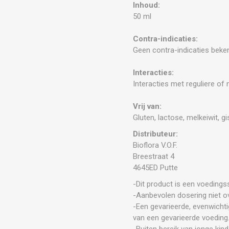
Inhoud:
50 ml
Contra-indicaties:
Geen contra-indicaties beke
Interacties:
Interacties met reguliere of 
Vrij van:
Gluten, lactose, melkeiwit, g
Distributeur:
Bioflora V.O.F.
Breestraat 4
4645ED Putte
-Dit product is een voeding
-Aanbevolen dosering niet ov
-Een gevarieerde, evenwichti
van een gevarieerde voeding
-Buiten bereik van jonge kin