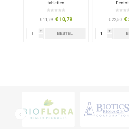
tabletten
Dento
€ 10,79
€ 
€ 11,99
€ 22,50
i
i
BESTEL
B
h
h