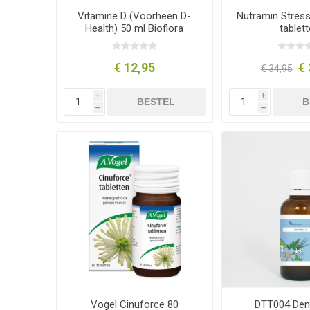
Vitamine D (Voorheen D-
Nutramin Stress
Health) 50 ml Bioflora
tablet
€ 12,95
€ 
€ 34,95
i
i
BESTEL
B
h
h
Vogel Cinuforce 80
DTT004 Dent