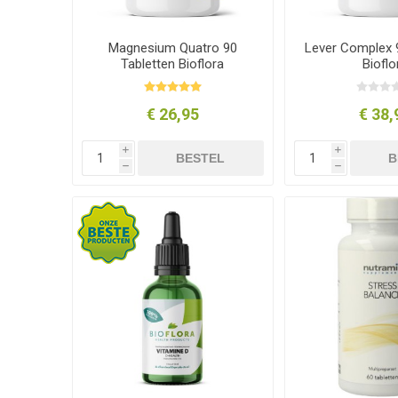
Magnesium Quatro 90
Lever Complex 
Tabletten Bioflora
Bioflo
€ 26,95
€ 38,
i
i
BESTEL
B
h
h