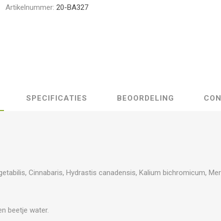
Artikelnummer:
20-BA327
SPECIFICATIES
BEOORDELING
CON
etabilis, Cinnabaris, Hydrastis canadensis, Kalium bichromicum, Mercu
en beetje water.