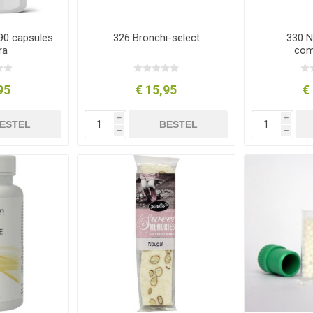
90 capsules
326 Bronchi-select
330 N
ra
com
95
€ 15,95
€
i
i
ESTEL
BESTEL
h
h