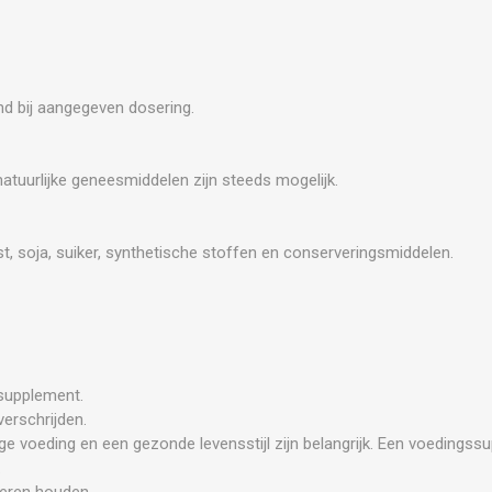
nd bij aangegeven dosering.
natuurlijke geneesmiddelen zijn steeds mogelijk.
ist, soja, suiker, synthetische stoffen en conserveringsmiddelen.
ssupplement.
erschrijden.
ge voeding en een gezonde levensstijl zijn belangrijk. Een voedingss
.
deren houden.