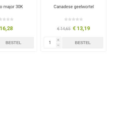
go major 30K
Canadese geelwortel
 16,28
€ 13,19
€ 14,65
i
BESTEL
BESTEL
h