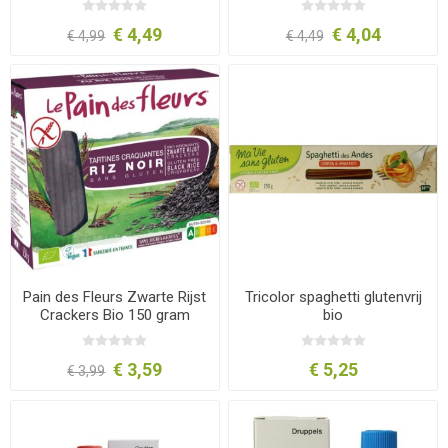
€ 4,49
€ 4,04
€ 4,99
€ 4,49
Pain des Fleurs Zwarte Rijst
Tricolor spaghetti glutenvrij
Crackers Bio 150 gram
bio
€ 3,59
€ 5,25
€ 3,99