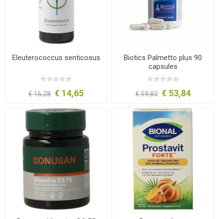
Eleuterococcus senticosus
Biotics Palmetto plus 90
capsules
€ 14,65
€ 53,84
€ 16,28
€ 59,83