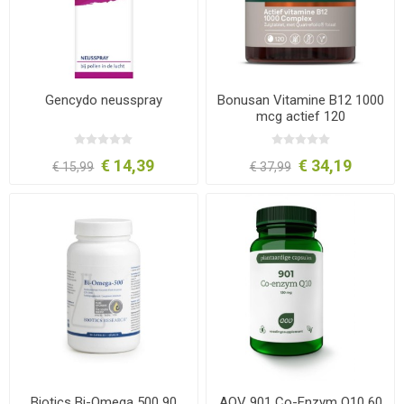
Gencydo neusspray
Bonusan Vitamine B12 1000
mcg actief 120
zuigtabletten
€ 14,39
€ 34,19
€ 15,99
€ 37,99
Biotics Bi-Omega 500 90
AOV 901 Co-Enzym Q10 60