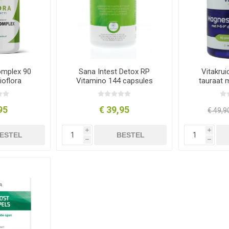
omplex 90
Sana Intest Detox RP
Vitakru
ioflora
Vitamino 144 capsules
tauraat 
c
95
€ 39,95
€ 49,9
i
i
ESTEL
BESTEL
h
h