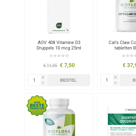
AOV 408 Vitamine D3
Cat's Claw C
Druppels 10 mcg 25ml
tabletten B
€ 7,50
€ 37,
€ 11,95
i
i
BESTEL
B
h
h