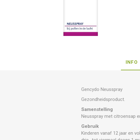
INFO
Gencydo Neusspray
Gezondheidsproduct.
Samenstelling
Neusspray met citroensap en
Gebruik
Kinderen vanaf 12 jaar en vo
drie- tot viermaal daags 1 m