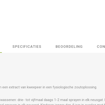
SPECIFICATIES
BEOORDELING
CON
 een extract van kweepeer in een fysiologische zoutoplossing.
lwassenen: drie- tot vijfmaal daags 1-2 maal sprayen in elk neusgat. K
aal sprayen in elk neusgat. Kinderen jonger dan 4 jaar in overleg met