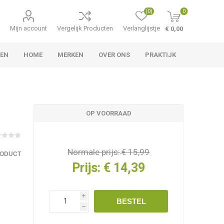
(0)
0
Mijn account
Vergelijk Producten
Verlanglijstje
€ 0,00
TEN
HOME
MERKEN
OVER ONS
PRAKTIJK
OP VOORRAAD
Normale prijs:
€ 15,99
RODUCT
Prijs:
€ 14,39
i
BESTEL
h