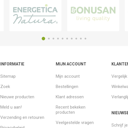
INFORMATIE
MIJN ACCOUNT
KLANTE
Sitemap
Mijn account
Vergelij
Zoek
Bestellingen
Winkelw
Nieuwe producten
Klant adressen
Verlangli
Meld u aan!
Recent bekeken
producten
NIEUWSB
Verzending en retouren
Veelgestelde vragen
Schrijf j
Privacybeleid