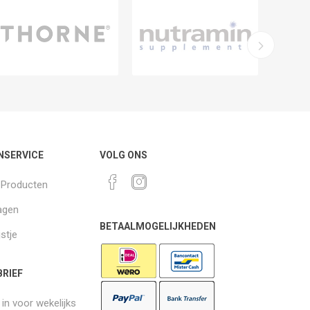
NSERVICE
VOLG ONS
k Producten
agen
BETAALMOGELIJKHEDEN
jstje
RIEF
e in voor wekelijks