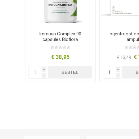
Immuun Complex 90
ogentroost oo
capsules Bioflora
ampul
€ 38,95
€ 
€ 13,49
i
i
BESTEL
B
h
h