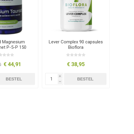
id Magnesium
Lever Complex 90 capsules
met P-5-P 150
Bioflora
apsules
€ 44,91
€ 38,95
0
i
BESTEL
BESTEL
h