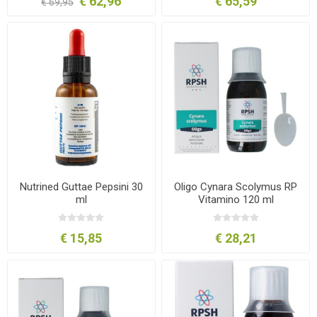
€ 62,96
€ 65,59
€ 69,95
Nutrined Guttae Pepsini 30
Oligo Cynara Scolymus RP
ml
Vitamino 120 ml
€ 15,85
€ 28,21