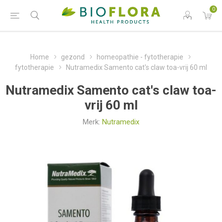
0
Home
gezond
homeopathie - fytotherapie
fytotherapie
Nutramedix Samento cat's claw toa-vrij 60 ml
Nutramedix Samento cat's claw toa-
vrij 60 ml
Merk:
Nutramedix