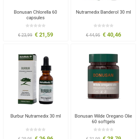
Bonusan Chlorella 60
Nutramedix Banderol 30 ml
capsules
€ 21,59
€ 40,46
€ 23,99
€ 44,95
Burbur Nutramedix 30 ml
Bonusan Wilde Oregano Olie
60 softgels
€ 26,96
€ 28,79
€ 29,95
€ 31,99