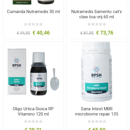
Cumanda Nutramedix 30 ml
Nutramedix Samento cat's
claw toa-vrij 60 ml
€ 40,46
€ 73,76
€ 44,95
€ 81,95
Oligo Urtica Dioica RP
Sana Intest MBR
Vitamino 120 ml
microbiome repair 135
capsules
€ 28,21
€ 65,59