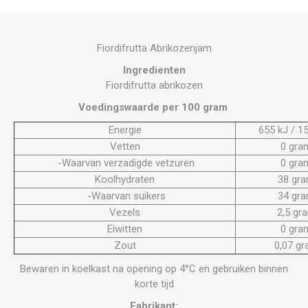
Fiordifrutta Abrikozenjam
Ingredienten
Fiordifrutta abrikozen
Voedingswaarde per 100 gram
Energie
655 kJ / 15
Vetten
0 gra
-Waarvan verzadigde vetzuren
0 gra
Koolhydraten
38 gr
-Waarvan suikers
34 gr
Vezels
2,5 gr
Eiwitten
0 gra
Zout
0,07 g
Bewaren in koelkast na opening op 4°C en gebruiken binnen
korte tijd
Fabrikant: