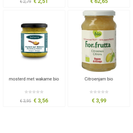
€ 2,51
€ 62,65
€ 2,79
mosterd met wakame bio
Citroenjam bio
€ 3,56
€ 3,99
€ 3,95