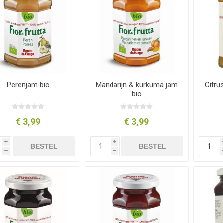
Perenjam bio
Mandarijn & kurkuma jam
Citru
bio
€ 3,99
€ 3,99
i
i
BESTEL
BESTEL
h
h