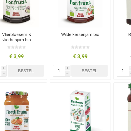
Vlierbloesem &
Wilde kersenjam bio
B
vlierbesjam bio
€ 3,99
€ 3,99
i
i
BESTEL
BESTEL
h
h