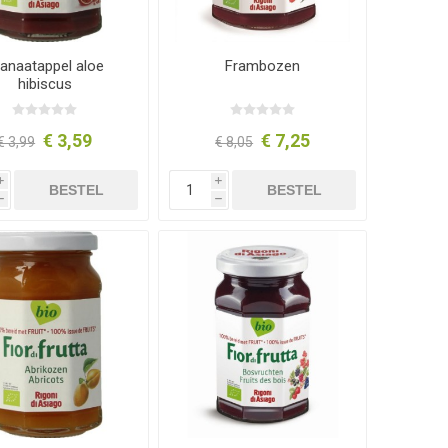
anaatappel aloe
Frambozen
hibiscus
€ 3,59
€ 7,25
€ 3,99
€ 8,05
i
i
BESTEL
BESTEL
h
h