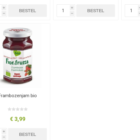
i
i
BESTEL
BESTEL
h
h
Frambozenjam bio
€ 3,99
i
BESTEL
h