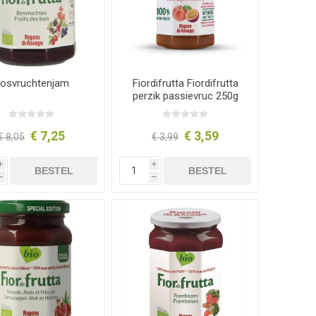
osvruchtenjam
Fiordifrutta Fiordifrutta
perzik passievruc 250g
€ 7,25
€ 3,59
€ 8,05
€ 3,99
i
i
BESTEL
BESTEL
h
h