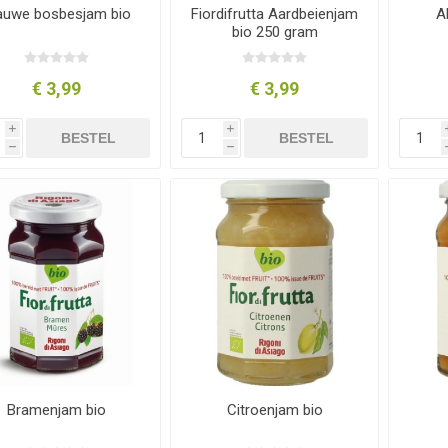
auwe bosbesjam bio
Fiordifrutta Aardbeienjam
A
bio 250 gram
€ 3,99
€ 3,99
i
i
BESTEL
BESTEL
h
h
Bramenjam bio
Citroenjam bio