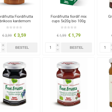
rdifrutta Fiordifrutta
Fiordifrutta fiordif mix
Gr
brikoos kardemom
cups 5x20g bio 100g
250g
€ 3,59
€ 1,79
€ 3,99
€ 1,99
i
i
BESTEL
BESTEL
h
h