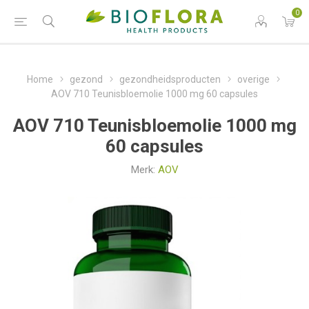
0
Home
gezond
gezondheidsproducten
overige
AOV 710 Teunisbloemolie 1000 mg 60 capsules
AOV 710 Teunisbloemolie 1000 mg
60 capsules
Merk:
AOV