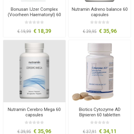
Bonusan IJzer Complex
Nutramin Adreno balance 60
(Voorheen Haematonyl) 60
capsules
capsules
€ 18,39
€ 35,96
€ 19,99
€ 39,95
Nutramin Cerebro Mega 60
Biotics Cytozyme AD
capsules
Bijnieren 60 tabletten
€ 35,96
€ 34,11
€ 39,95
€ 37,91