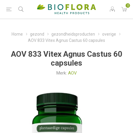
0
Home
gezond
gezondheidsproducten
overige
AOV 833 Vitex Agnus Castus 60 capsules
AOV 833 Vitex Agnus Castus 60
capsules
Merk:
AOV