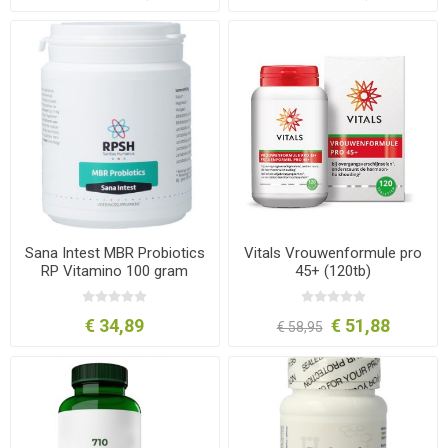
Sana Intest MBR Probiotics
Vitals Vrouwenformule pro
RP Vitamino 100 gram
45+ (120tb)
€ 34,89
€ 51,88
€ 58,95