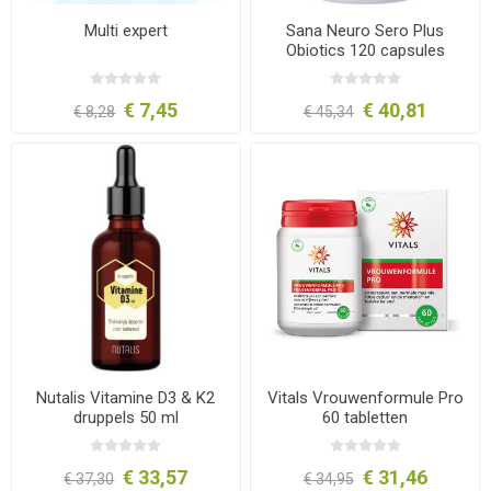
Multi expert
Sana Neuro Sero Plus
Obiotics 120 capsules
€ 7,45
€ 40,81
€ 8,28
€ 45,34
Nutalis Vitamine D3 & K2
Vitals Vrouwenformule Pro
druppels 50 ml
60 tabletten
€ 33,57
€ 31,46
€ 37,30
€ 34,95