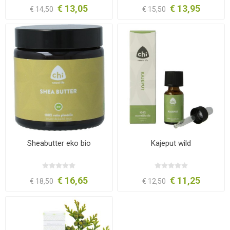
€ 13,05
€ 13,95
€ 14,50
€ 15,50
Sheabutter eko bio
Kajeput wild
€ 16,65
€ 11,25
€ 18,50
€ 12,50