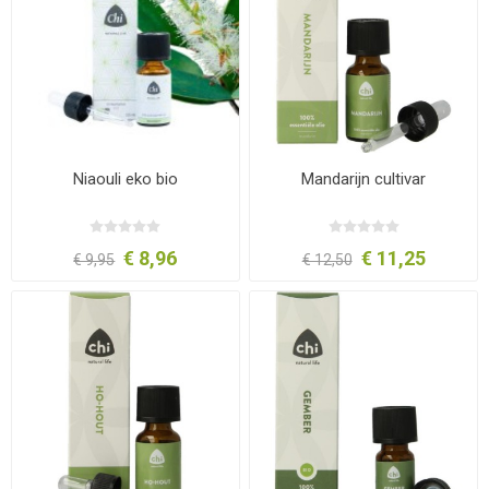
Niaouli eko bio
Mandarijn cultivar
€ 8,96
€ 11,25
€ 9,95
€ 12,50