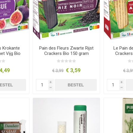
s Krokante
Pain des Fleurs Zwarte Rijst
Le Pain d
et Vijg Bio
Crackers Bio 150 gram
Crackers
ram
4,49
€ 3,59
€ 3,99
€ 3,9
i
i
ESTEL
BESTEL
h
h