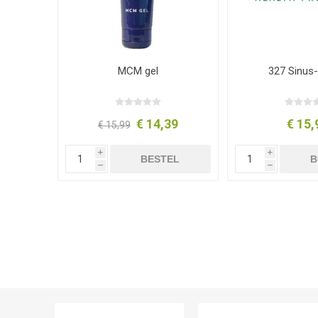
MCM gel
327 Sinus-
€ 14,39
€ 15,
€ 15,99
i
i
BESTEL
B
h
h