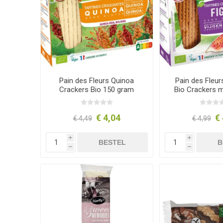
Pain des Fleurs Quinoa
Pain des Fleur
Crackers Bio 150 gram
Bio Crackers m
150 g
€ 4,04
€ 
€ 4,49
€ 4,99
i
i
BESTEL
B
h
h