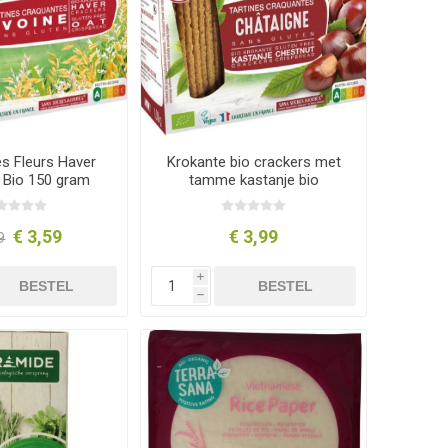
es Fleurs Haver
Krokante bio crackers met
 Bio 150 gram
tamme kastanje bio
€ 3,59
€ 3,99
9
i
BESTEL
BESTEL
h