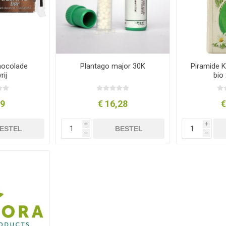
hocolade
Plantago major 30K
Piramide K
rij
bio
29
€ 16,28
€
i
i
ESTEL
BESTEL
h
h