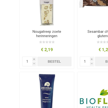
Nougatreep zoete
Sesambar c
herinneringen
glutenv
€ 2,19
€ 1,
i
i
BESTEL
B
h
h