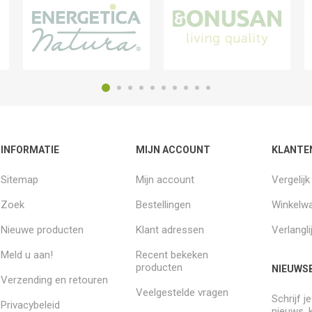
INFORMATIE
MIJN ACCOUNT
KLANTE
Sitemap
Mijn account
Vergelij
Zoek
Bestellingen
Winkelw
Nieuwe producten
Klant adressen
Verlangli
Meld u aan!
Recent bekeken
producten
NIEUWSB
Verzending en retouren
Veelgestelde vragen
Schrijf j
Privacybeleid
nieuws, 