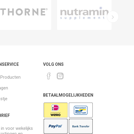
NSERVICE
VOLG ONS
k Producten
agen
BETAALMOGELIJKHEDEN
jstje
RIEF
e in voor wekelijks
kortingen en